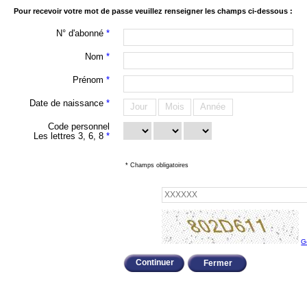
Pour recevoir votre mot de passe veuillez renseigner les champs ci-dessous :
N° d'abonné
*
Nom
*
Prénom
*
Date de naissance
*
Jour
Mois
Année
Code personnel
Les lettres 3, 6, 8
*
* Champs obligatoires
G
Fermer